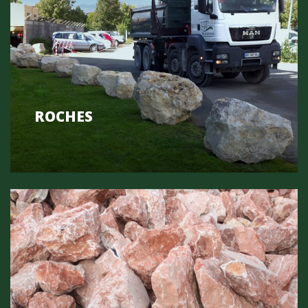
ROCHES