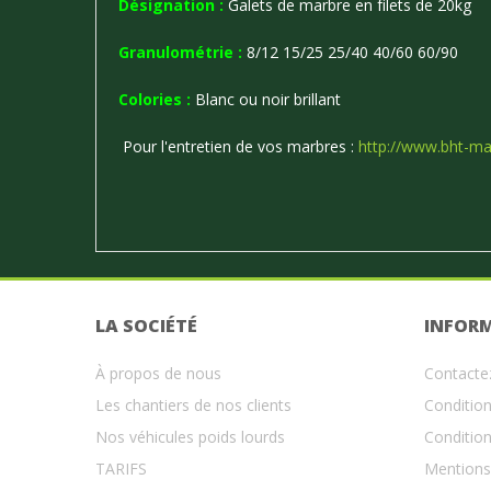
Désignation :
Galets de marbre en filets de 20kg
Granulométrie :
8/12 15/25 25/40 40/60 60/90
Colories :
Blanc ou noir brillant
Pour l'entretien de vos marbres :
http://www.bht-ma
LA SOCIÉTÉ
INFOR
À propos de nous
Contacte
Les chantiers de nos clients
Condition
Nos véhicules poids lourds
Condition
TARIFS
Mentions