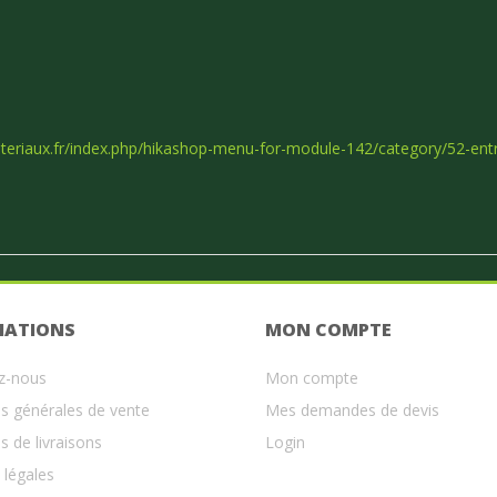
teriaux.fr/index.php/hikashop-menu-for-module-142/category/52-entr
MATIONS
MON COMPTE
z-nous
Mon compte
s générales de vente
Mes demandes de devis
s de livraisons
Login
 légales