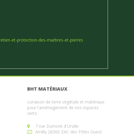
etien-et-protection-des-marbres-et-pierres
BHT MATÉRIAUX
Livraison de terre végétale et matériaux
pour l'aménagement de vos espaces
verts.
7 rue Dumont d'Urville
Amilly 28300 ZAC des Pôles Ouest